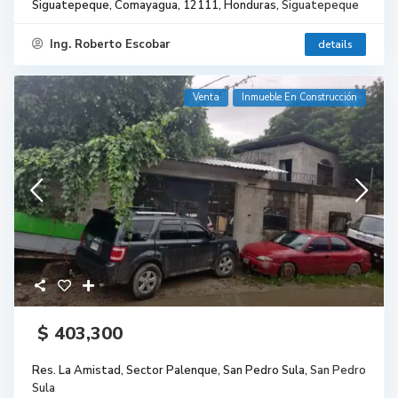
Siguatepeque, Comayagua, 12111, Honduras,
Siguatepeque
Ing. Roberto Escobar
details
Venta
Inmueble En Construcción
$ 403,300
Res. La Amistad, Sector Palenque, San Pedro Sula,
San Pedro
Sula