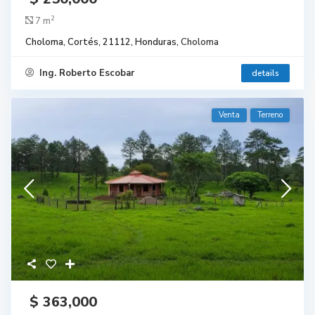
2
7 m
Choloma, Cortés, 21112, Honduras,
Choloma
Ing. Roberto Escobar
details
Venta
Terreno
$ 363,000