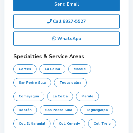
Send Email
Call
8927-5527
WhatsApp
Specialties & Service Areas
Cortes
La Ceiba
Marale
San Pedro Sula
Tegucigalpa
Comayagua
La Ceiba
Marale
Roatán
San Pedro Sula
Tegucigalpa
Col. El Naranjal
Col. Kenedy
Col. Trejo