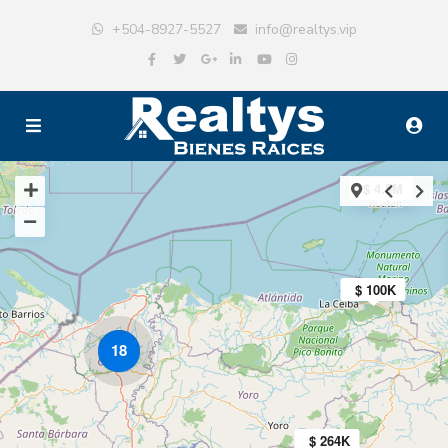
+504-8927-5527
info@realtys.vip
$ 4.5M
$ 100K
18
$ 264K