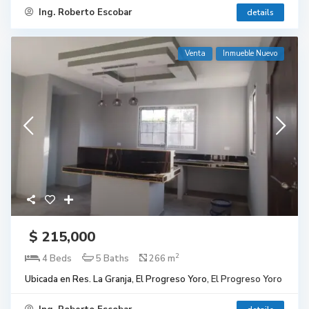
Ing. Roberto Escobar
details
Venta
Inmueble Nuevo
$ 215,000
2
4 Beds
5 Baths
266 m
Ubicada en Res. La Granja, El Progreso Yoro,
El Progreso Yoro