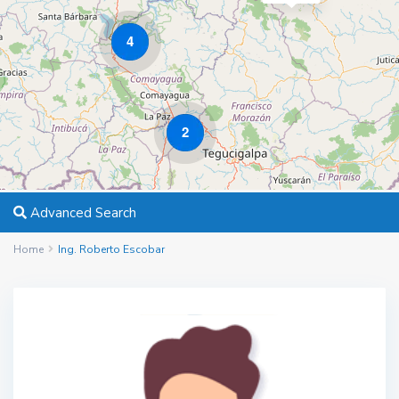
4
2
Advanced Search
Home
Ing. Roberto Escobar