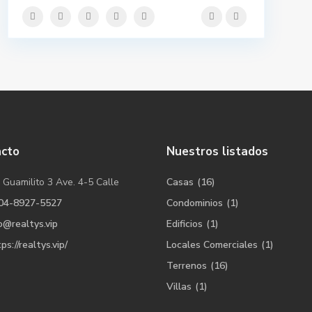
acto
Nuestros listados
 Guamilito 3 Ave. 4-5 Calle
Casas
(16)
04-8927-5527
Condominios
(1)
o@realtys.vip
Edificios
(1)
ps://realtys.vip/
Locales Comerciales
(1)
Terrenos
(16)
Villas
(1)