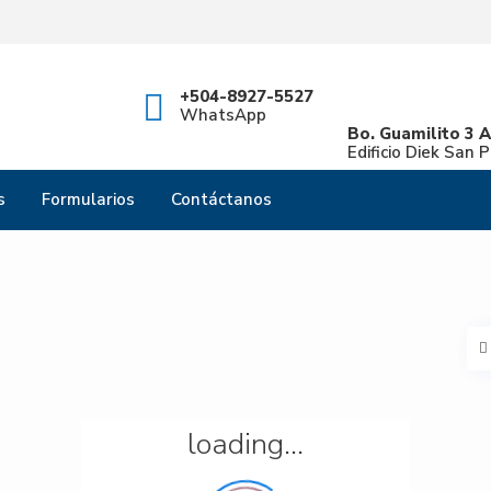
Categories
T
+504-8927-5527
WhatsApp
Bo. Guamilito 3 A
Edificio Diek San 
s
Formularios
Contáctanos
loading...