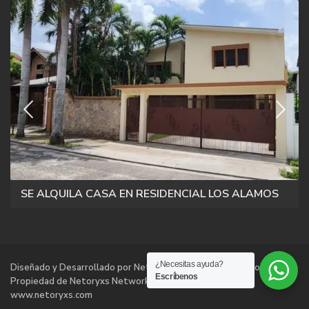
SE ALQUILA CASA EN RESIDENCIAL LOS ALAMOS
¿Necesitas ayuda?
Diseñado y Desarrollado por Netoryxs Networks Technologies |
Escríbenos
Propiedad de Netoryxs Networks Technologies |
www.netoryxs.com