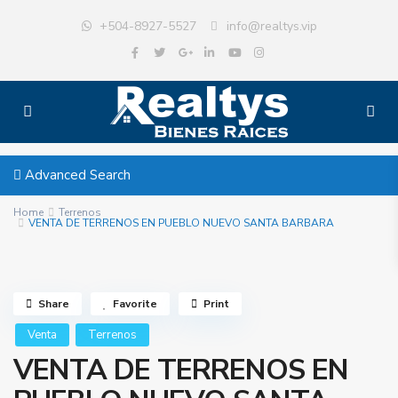
+504-8927-5527
info@realtys.vip
Advanced Search
Home
Terrenos
VENTA DE TERRENOS EN PUEBLO NUEVO SANTA BARBARA
Share
Favorite
Print
Venta
Terrenos
VENTA DE TERRENOS EN