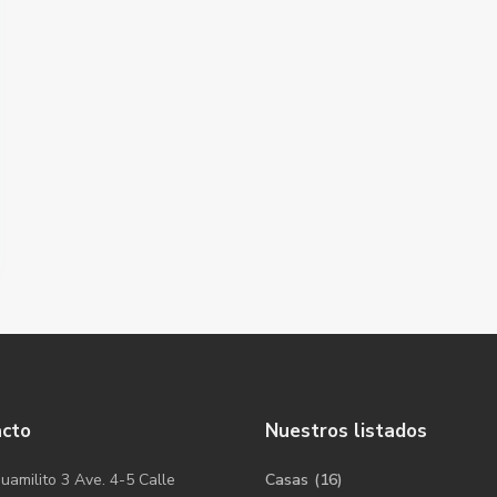
acto
Nuestros listados
uamilito 3 Ave. 4-5 Calle
Casas
(16)