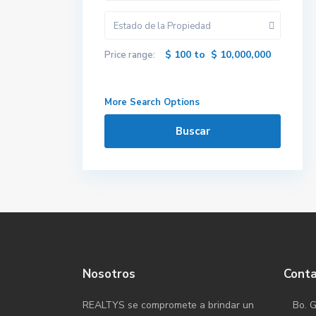
Estado de la Propiedad
$ 100 to $ 10,000,000
Price range:
More Search Options
Buscar
Nosotros
Cont
REALTYS se compromete a brindar un
Bo. G