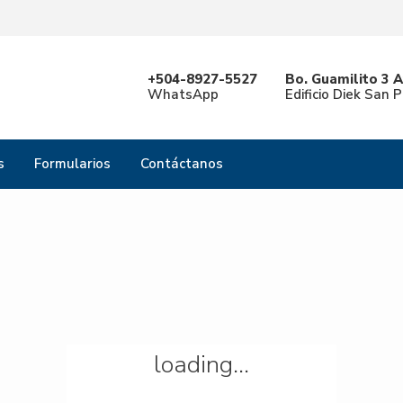
Categories
T
+504-8927-5527
Bo. Guamilito 3 A
WhatsApp
Edificio Diek San 
s
Formularios
Contáctanos
loading...