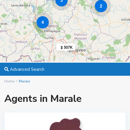
3
2
4
$ 507K
Advanced Search
Home
Marale
Agents in Marale