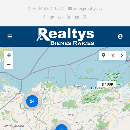
+504-8927-5527
info@realtys.vip
$ 4.5M
$ 100K
24