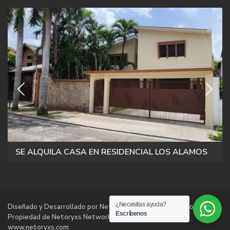
SE ALQUILA CASA EN RESIDENCIAL LOS ALAMOS
¿Necesitas ayuda?
Diseñado y Desarrollado por Netoryxs Networks Technologies |
Escríbenos
Propiedad de Netoryxs Networks Technologies |
www.netoryxs.com