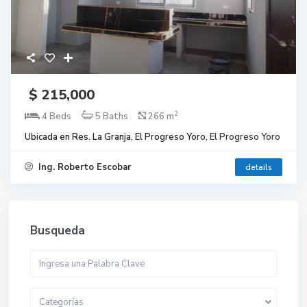
$ 215,000
2
4 Beds
5 Baths
266 m
Ubicada en Res. La Granja, El Progreso Yoro,
El Progreso Yoro
Ing. Roberto Escobar
details
Busqueda
Categorías