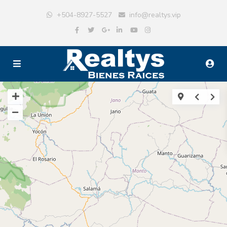
+504-8927-5527
info@realtys.vip