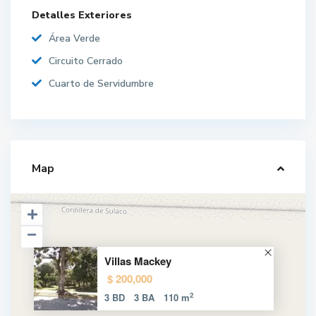
Detalles Exteriores
Área Verde
Circuito Cerrado
Cuarto de Servidumbre
Map
Villas Mackey
$ 200,000
2
3 BD
3 BA
110 m