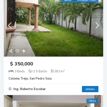
Venta
Inmueble Usado
$ 350,000
2
3 Beds
2.5 Baths
383 m
Colonia Trejo,
San Pedro Sula
Ing. Roberto Escobar
details
Venta