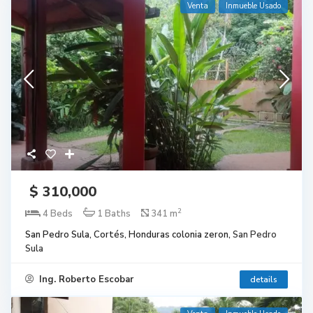
Venta
Inmueble Usado
$ 310,000
2
4 Beds
1 Baths
341 m
San Pedro Sula, Cortés, Honduras colonia zeron,
San Pedro
Sula
Ing. Roberto Escobar
details