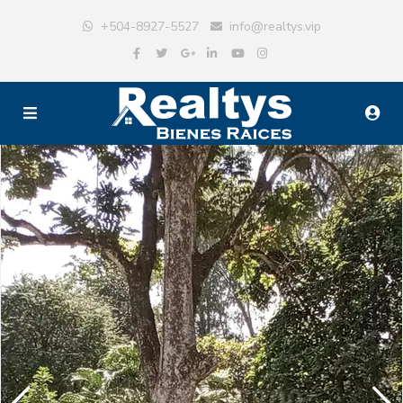
+504-8927-5527
info@realtys.vip