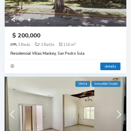
$ 200,000
2
3 Beds
3 Baths
110 m
Residencial Villas Mackey,
San Pedro Sula
details
Venta
Inmueble Usado