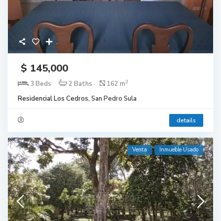
$ 145,000
2
3 Beds
2 Baths
162 m
Residencial Los Cedros,
San Pedro Sula
details
Venta
Inmueble Usado