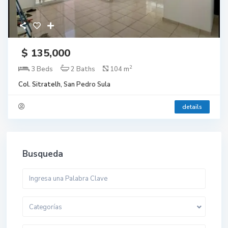
$ 135,000
2
3 Beds
2 Baths
104 m
Col. Sitratelh,
San Pedro Sula
details
Busqueda
Categorías