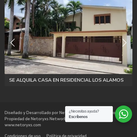
SE ALQUILA CASA EN RESIDENCIAL LOS ALAMOS
¿Necesitas ayuda?
Diseñado y Desarrollado por Netoryxs Networks Technologies |
Escríbenos
Propiedad de Netoryxs Networks Technologies |
www.netoryxs.com
Condiciones de uso
Política de privacidad