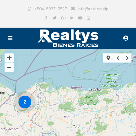
+504-8927-5527
info@realtys.vip
2