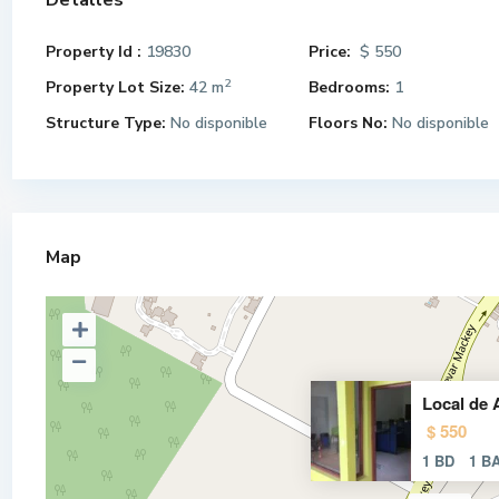
Detalles
Property Id :
19830
Price:
$ 550
2
Property Lot Size:
42 m
Bedrooms:
1
Structure Type:
No disponible
Floors No:
No disponible
Map
Local de 
$ 550
1 BD
1 B
VENTA DE TERRENO EN COLONIA
Propiedad en Yoro 