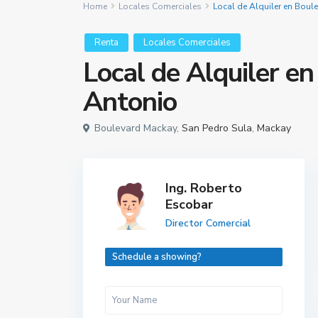
Home
Locales Comerciales
Local de Alquiler en Boul
Renta
Locales Comerciales
Local de Alquiler e
Antonio
Boulevard Mackay,
San Pedro Sula
,
Mackay
Ing. Roberto
Escobar
Director Comercial
Schedule a showing?