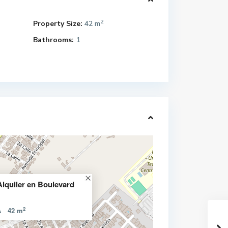
2
Property Size:
42 m
Bathrooms:
1
Alquiler en Boulevard
2
A
42 m
4,000 Manzanas
SE ALQUILA CASA EN RESIDENCIAL