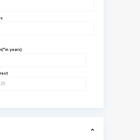
es
(*in years)
rest