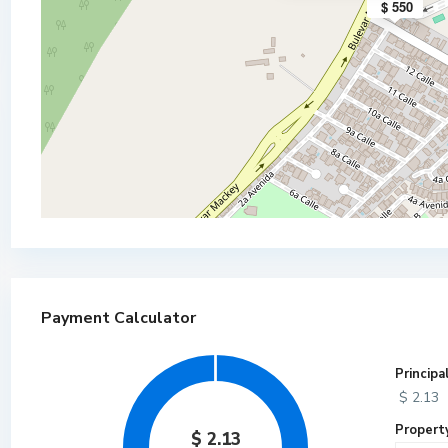
$ 550
SAN FRANCISCO, CHOLOMA,
CORTES
Payment Calculator
Principa
$
2.13
Propert
$
2.13