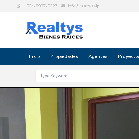
+504-8927-5527
info@realtys.vip
Inicio
Propiedades
Agentes
Proyecto