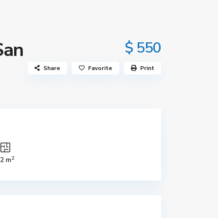
San
$ 550
Share
Favorite
Print
2
2 m