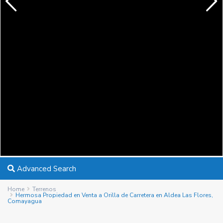
Advanced Search
Home
Terrenos
Hermosa Propiedad en Venta a Orilla de Carretera en Aldea Las Flores,
Comayagua