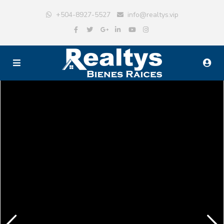
+504-8927-5527
info@realtys.vip