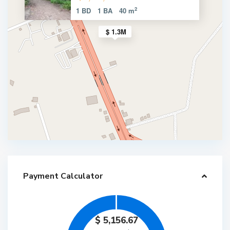
2
1 BD
1 BA
40 m
$ 1.3M
Payment Calculator
$
5,156.67