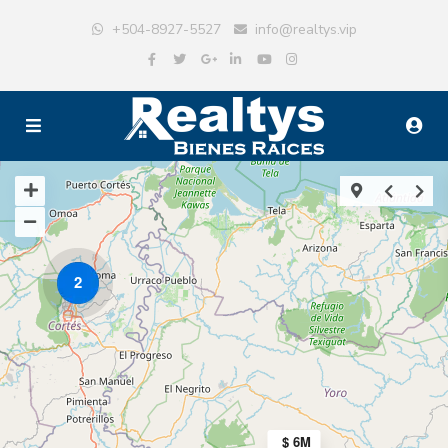
+504-8927-5527
info@realtys.vip
2
$ 6M