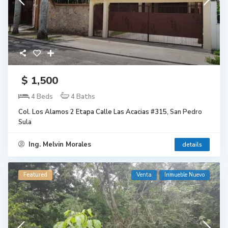
$ 1,500
4 Beds
4 Baths
Col. Los Alamos 2 Etapa Calle Las Acacias #315,
San Pedro
Sula
Ing. Melvin Morales
details
Featured
Venta
Inmueble Nuevo