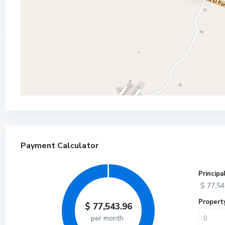
CORTES
Payment Calculator
Principa
$
77,54
Propert
$
77,543.96
per month