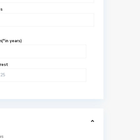
es
(*in years)
rest