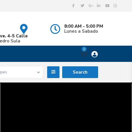
8:00 AM - 5:00 PM
Lunes a Sabado
ve. 4-5 Calle
Pedro Sula
0
ypes