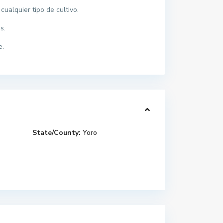
ualquier tipo de cultivo.
s.
e.
State/County:
Yoro