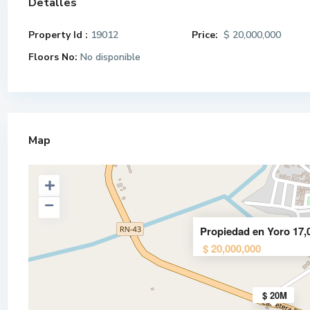
Detalles
Property Id :
19012
Price:
$ 20,000,000
Floors No:
No disponible
Map
Propiedad en Yoro 
Propiedad en Yoro 17
$ 20,000,000
VENTA DE TERRENO EN COLONIA
$ 20M
SAN FRANCISCO, CHOLOMA,