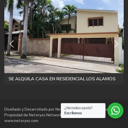
SE ALQUILA CASA EN RESIDENCIAL LOS ALAMOS
¿Necesitas ayuda?
Diseñado y Desarrollado por Netoryxs Networks Technologies |
Escríbenos
Propiedad de Netoryxs Networks Technologies |
www.netoryxs.com