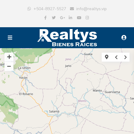
+504-8927-5527
info@realtys.vip