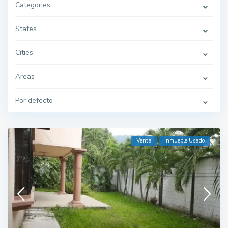
Categories
States
Cities
Areas
Por defecto
Venta
Inmueble Usado