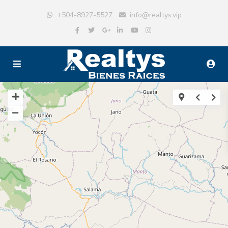
+504-8927-5527
info@realtys.vip