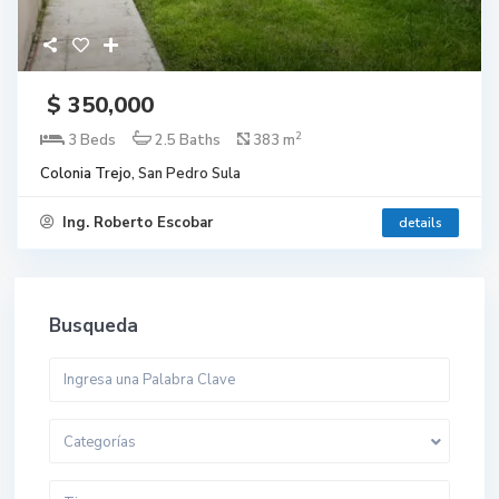
$ 350,000
2
3 Beds
2.5 Baths
383 m
Colonia Trejo,
San Pedro Sula
Ing. Roberto Escobar
details
Busqueda
Categorías