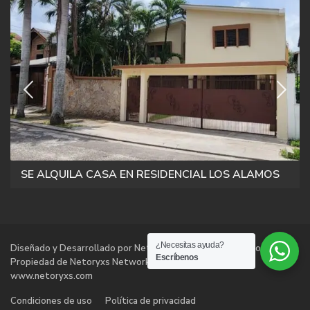
SE ALQUILA CASA EN RESIDENCIAL LOS ALAMOS
¿Necesitas ayuda?
Diseñado y Desarrollado por Netoryxs Networks Technologies |
Escríbenos
Propiedad de Netoryxs Networks Technologies |
www.netoryxs.com
Condiciones de uso
Política de privacidad