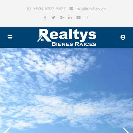
+504-8927-5527
info@realtys.vip