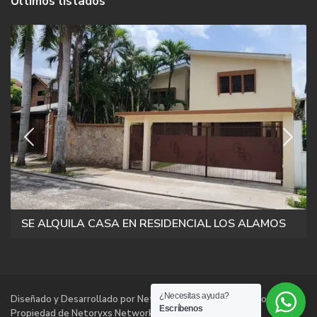
Últimos listados
SE ALQUILA CASA EN RESIDENCIAL LOS ALAMOS
¿Necesitas ayuda?
Diseñado y Desarrollado por Netoryxs Networks Technologies |
Escríbenos
Propiedad de Netoryxs Networks Technologies |