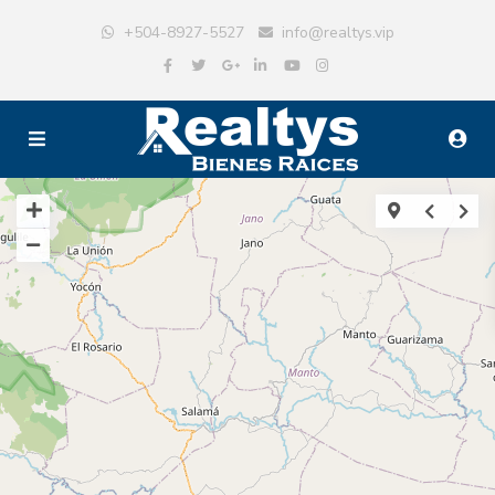
+504-8927-5527
info@realtys.vip