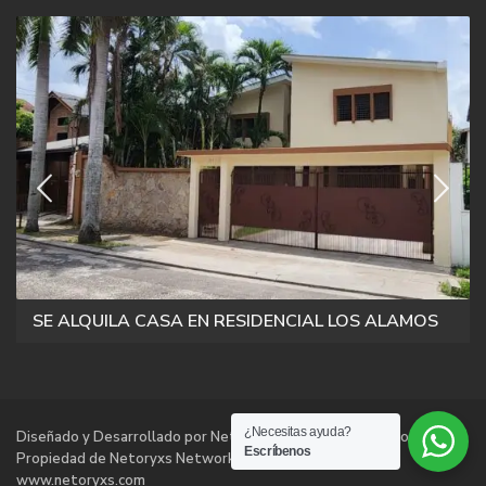
SE ALQUILA CASA EN RESIDENCIAL LOS ALAMOS
¿Necesitas ayuda?
Diseñado y Desarrollado por Netoryxs Networks Technologies |
Escríbenos
Propiedad de Netoryxs Networks Technologies |
www.netoryxs.com