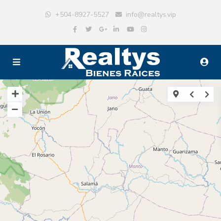
+504-8927-5527
info@realtys.vip