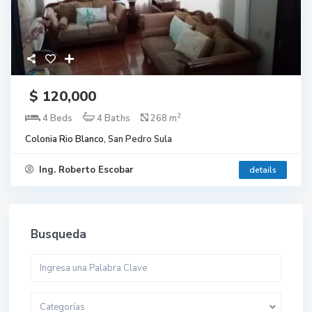
$ 120,000
2
4 Beds
4 Baths
268 m
Colonia Rio Blanco,
San Pedro Sula
Ing. Roberto Escobar
details
Busqueda
Categorías