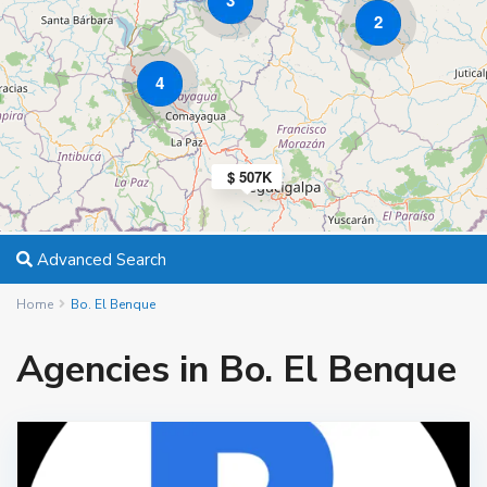
3
2
4
$ 507K
Advanced Search
Home
Bo. El Benque
Agencies in Bo. El Benque