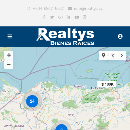
+504-8927-5527
info@realtys.vip
$ 4.5M
$ 100K
24