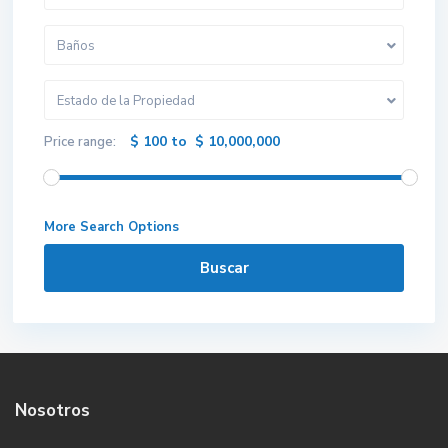
Baños
Estado de la Propiedad
$ 100 to $ 10,000,000
Price range:
More Search Options
Buscar
Nosotros