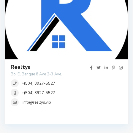
Realtys
Bo. El Benque 8 Ave 2-3 Ave.
+(504) 8927-5527
+(504) 8927-5527
info@realtys.vip